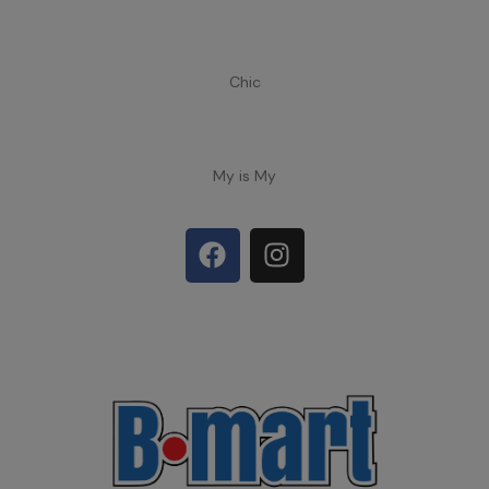
Chic
My is My