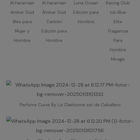
Al Haramain
Al Haramain
Luna Ocean
Racing Club
Amber Oud
Ámbar Oud
Edición para
lub Blue
Bleu para
Carbón
Hombre
Elite
Mujer y
Edición para
Fragancia
Hombre
Hombre
Para
Hombre
Mirage
Perfume Curve By Liz Clairborne set de Caballero