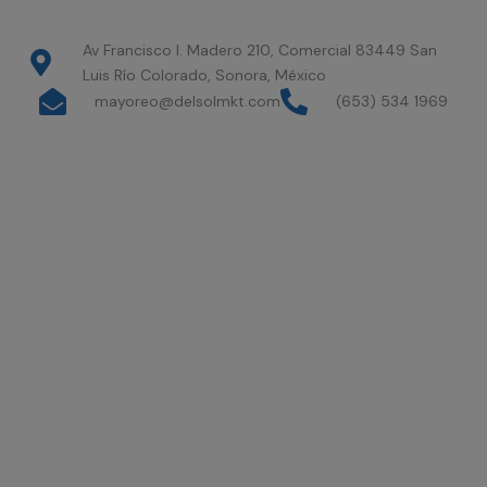
Av Francisco I. Madero 210, Comercial 83449 San
Luis Río Colorado, Sonora, México
mayoreo@delsolmkt.com
(653) 534 1969