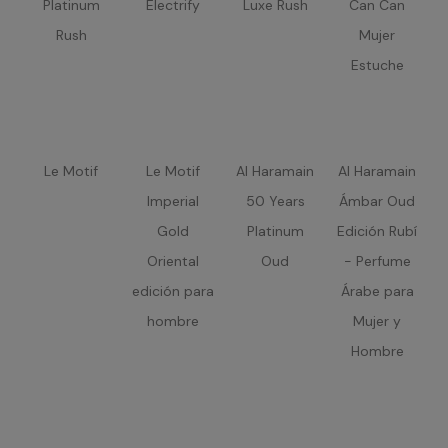
Platinum
Electrify
Luxe Rush
Can Can
Rush
Mujer
Estuche
Le Motif
Le Motif
Al Haramain
Al Haramain
Imperial
50 Years
Ámbar Oud
Gold
Platinum
Edición Rubí
Oriental
Oud
- Perfume
edición para
Árabe para
hombre
Mujer y
Hombre