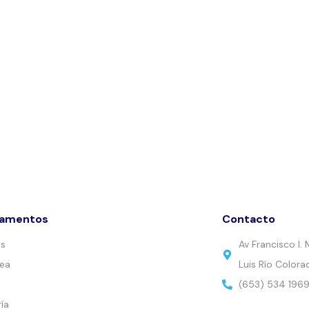
tamentos
Contacto
es
Av Francisco I
nea
Luis Río Colora
(653) 534 196
ía