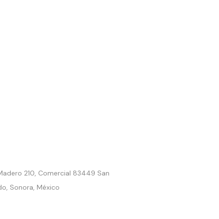
. Madero 210, Comercial 83449 San
do, Sonora, México
9