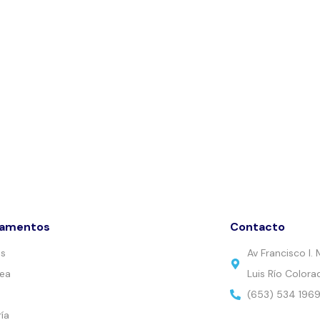
tamentos
Contacto
es
Av Francisco I
nea
Luis Río Colora
(653) 534 196
ía