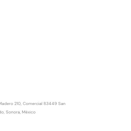
. Madero 210, Comercial 83449 San
do, Sonora, México
9