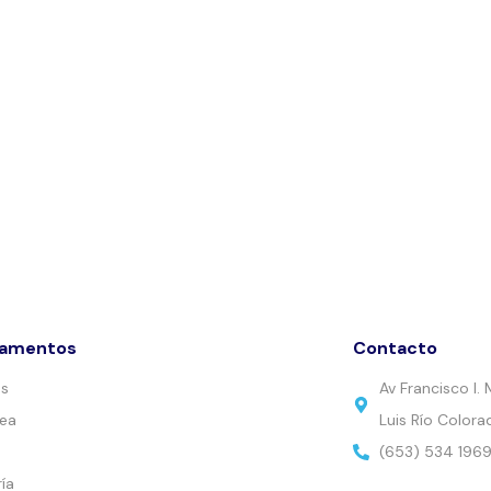
tamentos
Contacto
es
Av Francisco I
nea
Luis Río Colora
(653) 534 196
ía