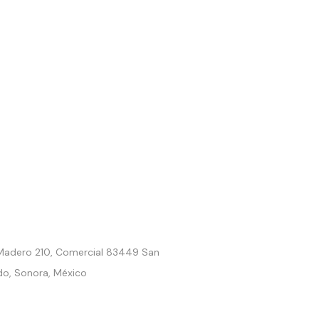
. Madero 210, Comercial 83449 San
do, Sonora, México
9