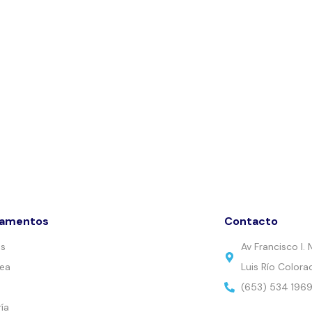
tamentos
Contacto
es
Av Francisco I
nea
Luis Río Colora
(653) 534 196
ía