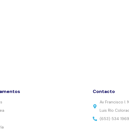
tamentos
Contacto
es
Av Francisco I
nea
Luis Río Colora
(653) 534 196
ía