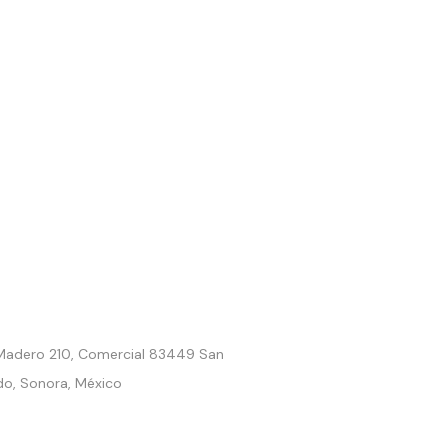
. Madero 210, Comercial 83449 San
do, Sonora, México
9