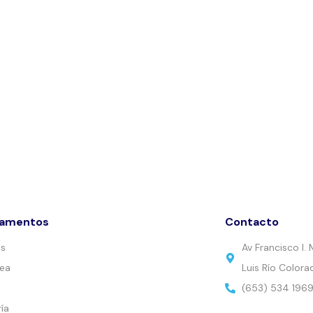
tamentos
Contacto
es
Av Francisco I
nea
Luis Río Colora
(653) 534 196
ía