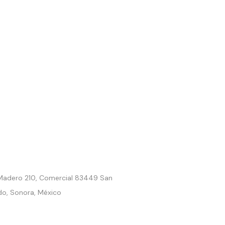
. Madero 210, Comercial 83449 San
do, Sonora, México
9